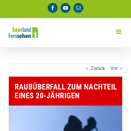
Zum
Facebook
YouTube
E-
Inhalt
Mail
springen
Zurück
Vor
RAUBÜBERFALL ZUM NACHTEIL
EINES 20-JÄHRIGEN