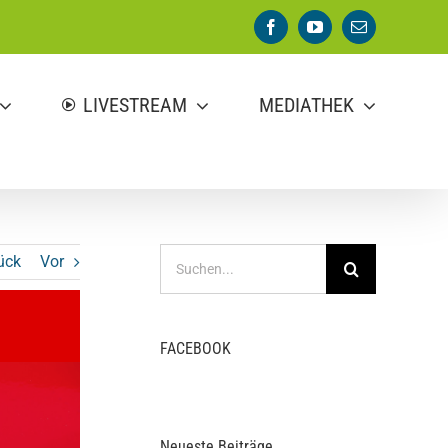
Facebook
YouTube
E-
Mail
LIVESTREAM
MEDIATHEK
Suche
ück
Vor
nach:
FACEBOOK
Neueste Beiträge