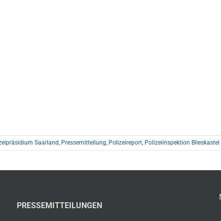
zeipräsidium Saarland
,
Pressemitteilung
,
Polizeireport
,
Polizeiinspektion Blieskastel
PRESSEMITTEILUNGEN