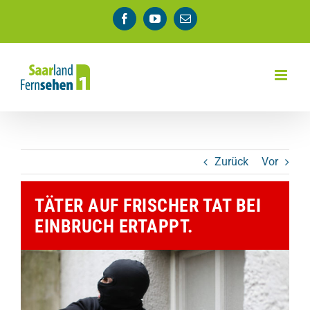
Zum
Facebook
YouTube
E-
Inhalt
Mail
springen
Zurück
Vor
TÄTER AUF FRISCHER TAT BEI
EINBRUCH ERTAPPT.