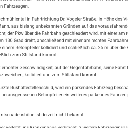
en Fahrzeugen.
hmühlental in Fahrtrichtung Dr. Vogeler Straße. In Höhe des Vic
n Mann, aus bislang unbekannten Gründen auf das vorausfahren
ht, der Pkw über die Fahrbahn geschleudert wird, mit einer am 
 um 180 Grad dreht, anschließend mit einer am rechten Fahrbahn
einem Betonpfeiler kollidiert und schließlich ca. 25 m über die
eßlich zum Stillstand kommt.
 erhöhter Geschwindigkeit, auf der Gegenfahrbahn, seine Fahrt f
szuweichen, kollidiert und zum Stillstand kommt.
rzte Bushaltestellenschild, wird ein parkendes Fahrzeug beschä
 herausgerissenen Betonpfeiler ein weiteres parkendes Fahrzeu
mtschadenshöhe ist derzeit nicht bekannt.
er verletzt ins Krankenhaus verbracht. 2 weitere Fahrzeuginsa