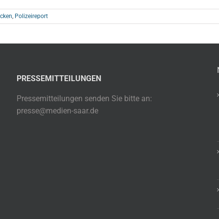
ücken
,
Polizeireport
PRESSEMITTEILUNGEN
Pressemitteilungen senden Sie bitte an:
presse@medien-saar.de