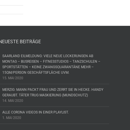
NEUESTE BEITRÄGE
SAARLAND EILMELDUNG: VIELE NEUE LOCKERUNGEN AB
MONTAG – BUSREISEN – FITNESSTUDIOS – TANZSCHULEN –
SPORTSTÄTTEN – KEINE ZWANGSQUARANTÄNE MEHR –
15QM/PERSON GESCHÄFTSFLÄCHE UVM.
15. MAI 2020
MERZIG: MANN PACKT FRAU UND ZERRT SIE IN HECKE. HANDY
GERAUBT. TÄTER TRUG MASKIERUNG (MUNDSCHUTZ)
14. MAI 2020
ALLE CORONA VIDEOS IN EINER PLAYLIST.
1. MAI 2020