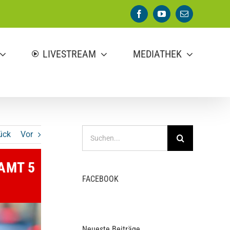
Facebook
YouTube
E-
Mail
LIVESTREAM
MEDIATHEK
Suche
ück
Vor
nach:
AMT 5
FACEBOOK
Neueste Beiträge