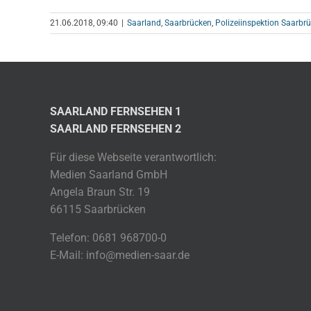
21.06.2018, 09:40
|
Saarland
,
Saarbrücken
,
Polizeiinspektion Saarbr
SAARLAND FERNSEHEN 1
SAARLAND FERNSEHEN 2
Für diese Webseite verantwortlich:
Medien Saarland GmbH
Angela Braun Str. 19
66115 Saarbrücken
Telefon: 0681 968700-0
E-Mail: info@medien-saar.de