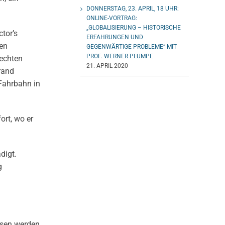
DONNERSTAG, 23. APRIL, 18 UHR:
ONLINE-VORTRAG:
„GLOBALISIERUNG – HISTORISCHE
tor’s
ERFAHRUNGEN UND
den
GEGENWÄRTIGE PROBLEME“ MIT
PROF. WERNER PLUMPE
rechten
21. APRIL 2020
rand
 Fahrbahn in
ort, wo er
digt.
g
ssen werden