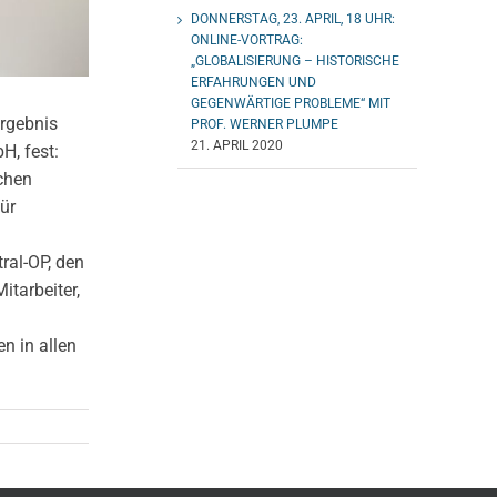
DONNERSTAG, 23. APRIL, 18 UHR:
ONLINE-VORTRAG:
„GLOBALISIERUNG – HISTORISCHE
ERFAHRUNGEN UND
GEGENWÄRTIGE PROBLEME“ MIT
Ergebnis
PROF. WERNER PLUMPE
21. APRIL 2020
H, fest:
chen
für
ral-OP, den
itarbeiter,
n in allen