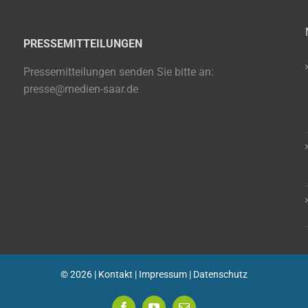
PRESSEMITTEILUNGEN
Pressemitteilungen senden Sie bitte an:
presse@medien-saar.de
©
2026 |
Kontakt
|
Impressum
|
Datenschutz
Facebook
YouTube
E-