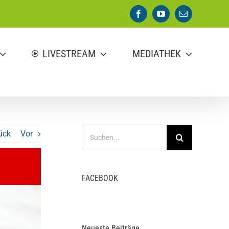
Facebook
YouTube
E-
Mail
LIVESTREAM
MEDIATHEK
Suche
ück
Vor
nach:
FACEBOOK
Neueste Beiträge