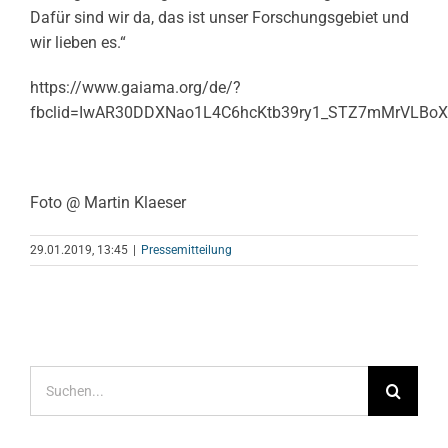
Dafür sind wir da, das ist unser Forschungsgebiet und
wir lieben es.“
https://www.gaiama.org/de/?
fbclid=IwAR30DDXNao1L4C6hcKtb39ry1_STZ7mMrVLB
Foto @ Martin Klaeser
29.01.2019, 13:45
|
Pressemitteilung
Suche
nach: