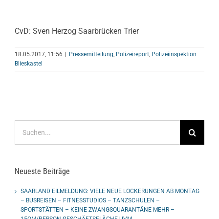
CvD: Sven Herzog Saarbrücken Trier
18.05.2017, 11:56
|
Pressemitteilung
,
Polizeireport
,
Polizeiinspektion
Blieskastel
Suche
nach:
Neueste Beiträge
SAARLAND EILMELDUNG: VIELE NEUE LOCKERUNGEN AB MONTAG
– BUSREISEN – FITNESSTUDIOS – TANZSCHULEN –
SPORTSTÄTTEN – KEINE ZWANGSQUARANTÄNE MEHR –
15QM/PERSON GESCHÄFTSFLÄCHE UVM.