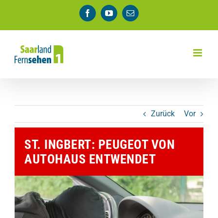
Zum
Facebook
YouTube
E-
Inhalt
Mail
springen
Zurück
Vor
ST. INGBERT: PEUGEOT VON
AUTOHAUS ENTWENDET