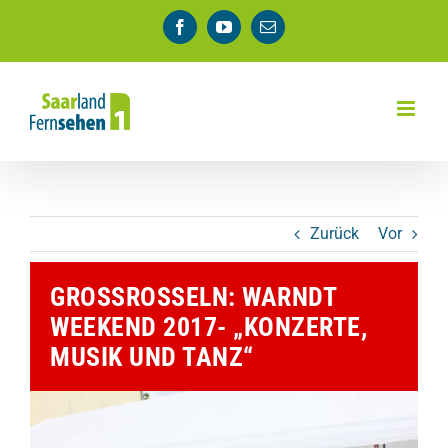
Zum
Facebook
YouTube
E-
Inhalt
Mail
springen
Zurück
Vor
GROSSROSSELN: WARNDT W
EEKEND 2017- „KONZERTE, M
USIK UND TANZ“