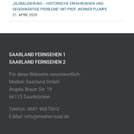
„GLOBALISIERUNG – HISTORISCHE ERFAHRUNGEN UND
GEGENWÄRTIGE PROBLEME“ MIT PROF. WERNER PLUMPE
21. APRIL 2020
SAARLAND FERNSEHEN 1
SAARLAND FERNSEHEN 2
Für diese Webseite verantwortlich:
Medien Saarland GmbH
Angela Braun Str. 19
66115 Saarbrücken
Telefon: 0681 968700-0
E-Mail: info@medien-saar.de