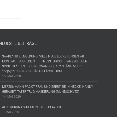
NEUESTE BEITRÄGE
SAARLAND EILMELDUNG: VIELE NEUE LOCKERUNGEN AB
MONTAG – BUSREISEN – FITNESSTUDIOS – TANZSCHULEN –
SPORTSTÄTTEN – KEINE ZWANGSQUARANTÄNE MEHR –
15QM/PERSON GESCHÄFTSFLÄCHE UVM.
15. MAI 2020
MERZIG: MANN PACKT FRAU UND ZERRT SIE IN HECKE. HANDY
GERAUBT. TÄTER TRUG MASKIERUNG (MUNDSCHUTZ)
14. MAI 2020
ALLE CORONA VIDEOS IN EINER PLAYLIST.
1. MAI 2020