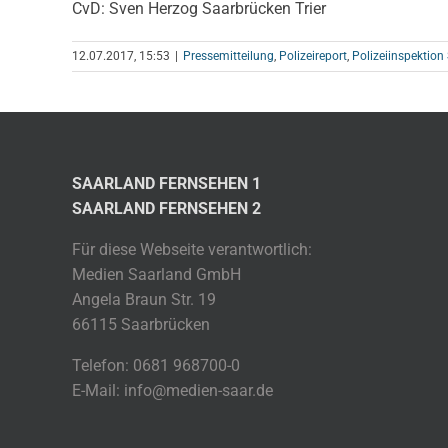
CvD: Sven Herzog Saarbrücken Trier
12.07.2017, 15:53
|
Pressemitteilung
,
Polizeireport
,
Polizeiinspektion
SAARLAND FERNSEHEN 1
SAARLAND FERNSEHEN 2
Für diese Webseite verantwortlich:
Medien Saarland GmbH
Angela Braun Str. 19
66115 Saarbrücken
Telefon: 0681 968700-0
E-Mail: info@medien-saar.de