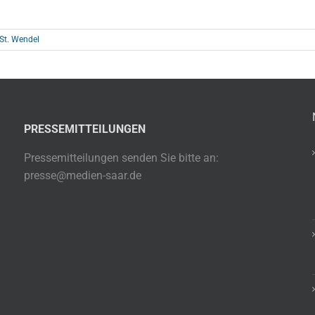
 St. Wendel
PRESSEMITTEILUNGEN
Pressemitteilungen senden Sie bitte an:
presse@medien-saar.de