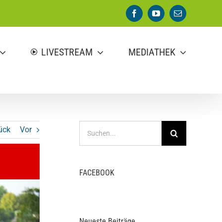
Facebook
YouTube
E-
Mail
LIVESTREAM
MEDIATHEK
Suche
ück
Vor
nach:
FACEBOOK
Neueste Beiträge