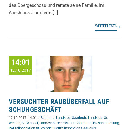
das Obergeschoss und rettete seine Familie. Im
Anschluss alarmierte […]
WEITERLESEN
14:01
12.10.2017
VERSUCHTER RAUBÜBERFALL AUF
SCHUHGESCHÄFT
12.10.2017, 14:01
|
Saarland
,
Landkreis Saarlouis
,
Landkreis St.
Wendel
,
St. Wendel
,
Landespolizeipräsidium Saarland
,
Pressemitteilung
,
Polizeiinspektion St. Wendel
,
Polizeiinspektion Saarlouis