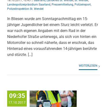
18.10.2017, 10:45
|
Saarland
,
Landkreis St. Wendel
,
St. Wendel
,
Landespolizeipräsidium Saarland
,
Pressemitteilung
,
Polizeireport
,
Polizeiinspektion St. Wendel
In Bliesen wurde am Sonntagnachmittag ein 15-
jähriger Jugendlicher bei einem Sturz leicht verletzt. Er
war nach eigenen Angaben mit dem Rad in der
Niederhofer Straße unterwegs, als sich von hinten ein
Motorroller so schnell näherte, dass er erschrak, das
Hinterrad eines vorausfahrenden 14-jährigen berührte
und stürzte. […]
WEITERLESEN
09:35
17.10.2017