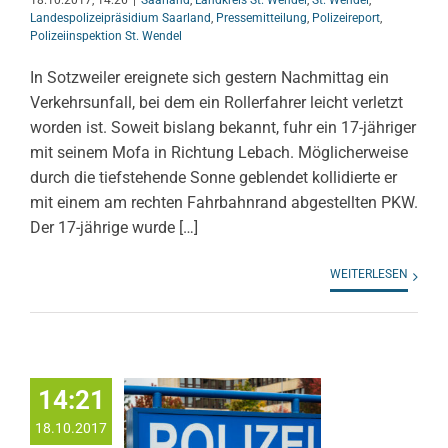
18.10.2017, 14:26
|
Saarland
,
Landkreis St. Wendel
,
St. Wendel
,
Landespolizeipräsidium Saarland
,
Pressemitteilung
,
Polizeireport
,
Polizeiinspektion St. Wendel
In Sotzweiler ereignete sich gestern Nachmittag ein
Verkehrsunfall, bei dem ein Rollerfahrer leicht verletzt
worden ist. Soweit bislang bekannt, fuhr ein 17-jähriger
mit seinem Mofa in Richtung Lebach. Möglicherweise
durch die tiefstehende Sonne geblendet kollidierte er
mit einem am rechten Fahrbahnrand abgestellten PKW.
Der 17-jährige wurde […]
WEITERLESEN
14:21
18.10.2017