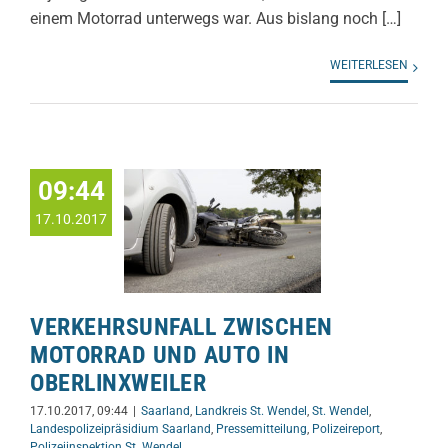
einem Motorrad unterwegs war. Aus bislang noch […]
WEITERLESEN
09:44
17.10.2017
VERKEHRSUNFALL ZWISCHEN
MOTORRAD UND AUTO IN
OBERLINXWEILER
17.10.2017, 09:44
|
Saarland
,
Landkreis St. Wendel
,
St. Wendel
,
Landespolizeipräsidium Saarland
,
Pressemitteilung
,
Polizeireport
,
Polizeiinspektion St. Wendel