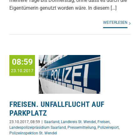
mehrere Tage bis Donnerstag, ohne dass es durch die
Eigentümerin genutzt worden wäre. In diesem […]
WEITERLESEN
08:59
23.10.2017
FREISEN. UNFALLFLUCHT AUF
PARKPLATZ
23.10.2017, 08:59
|
Saarland
,
Landkreis St. Wendel
,
Freisen
,
Landespolizeipräsidium Saarland
,
Pressemitteilung
,
Polizeireport
,
Polizeiinspektion St. Wendel