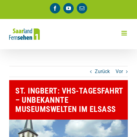
Zum
Facebook
YouTube
E-
Inhalt
Mail
springen
Zurück
Vor
ST. INGBERT: VHS-TAGESFAHRT
– UNBEKANNTE
MUSEUMSWELTEN IM ELSASS