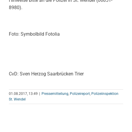
Hinweise bitte an die Polizei in St. Wendel (06851-
8980).
Foto: Symbolbild Fotolia
CvD: Sven Herzog Saarbrücken Trier
01.08.2017, 13:49
|
Pressemitteilung
,
Polizeireport
,
Polizeiinspektion
St. Wendel