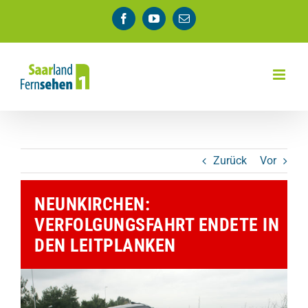
Zum
Facebook
YouTube
E-
Inhalt
Mail
springen
Zurück
Vor
NEUNKIRCHEN:
VERFOLGUNGSFAHRT ENDETE IN
DEN LEITPLANKEN