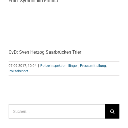
Foto: Symbolbild Fotolia
CvD: Sven Herzog Saarbrücken Trier
07.09.2017, 10:04
|
Polizeiinspektion Illingen
,
Pressemitteilung
,
Polizeireport
Suche
nach: