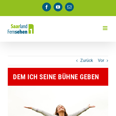
Zum
Facebook
YouTube
E-
Inhalt
Mail
springen
Zurück
Vor
DEM ICH SEINE BÜHNE GEBEN