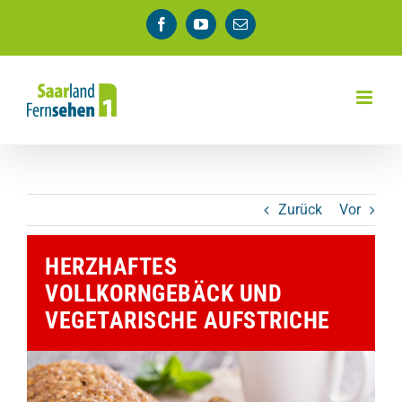
Zum
Facebook
YouTube
E-
Inhalt
Mail
springen
Zurück
Vor
HERZHAFTES
VOLLKORNGEBÄCK UND
VEGETARISCHE AUFSTRICHE