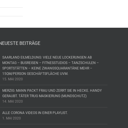
NEUESTE BEITRÄGE
SAARLAND EILMELDUNG: VIELE NEUE LOCKERUNGEN AB
MONTAG – BUSREISEN – FITNESSTUDIOS – TANZSCHULEN –
SPORTSTÄTTEN – KEINE ZWANGSQUARANTÄNE MEHR –
15QM/PERSON GESCHÄFTSFLÄCHE UVM.
15. MAI 2020
MERZIG: MANN PACKT FRAU UND ZERRT SIE IN HECKE. HANDY
GERAUBT. TÄTER TRUG MASKIERUNG (MUNDSCHUTZ)
14. MAI 2020
ALLE CORONA VIDEOS IN EINER PLAYLIST.
1. MAI 2020