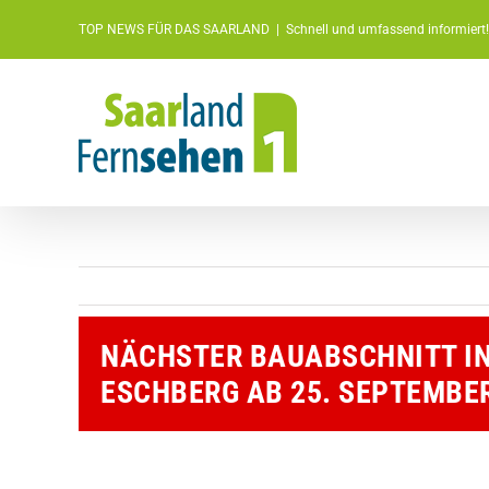
Zum
TOP NEWS FÜR DAS SAARLAND
|
Schnell und umfassend informiert!
Inhalt
springen
NÄCHSTER BAUABSCHNITT IN 
SCHBERG AB 25. SEPTEMBER