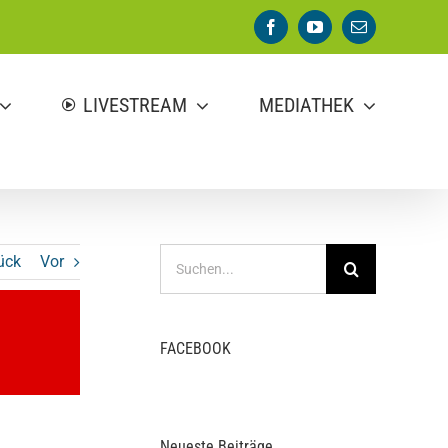
Facebook
YouTube
E-
Mail
LIVESTREAM
MEDIATHEK
Suche
ück
Vor
nach:
FACEBOOK
Neueste Beiträge