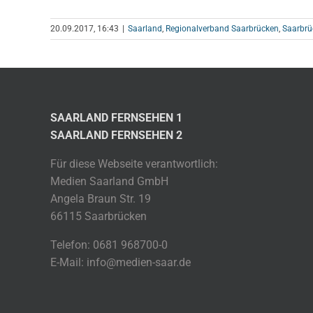
20.09.2017, 16:43
|
Saarland
,
Regionalverband Saarbrücken
,
Saarbrü
SAARLAND FERNSEHEN 1
SAARLAND FERNSEHEN 2
Für diese Webseite verantwortlich:
Medien Saarland GmbH
Angela Braun Str. 19
66115 Saarbrücken
Telefon: 0681 968700-0
E-Mail: info@medien-saar.de