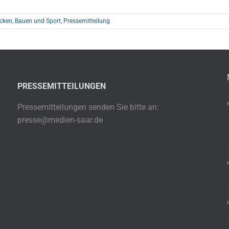
cken
,
Bauen und Sport
,
Pressemitteilung
PRESSEMITTEILUNGEN
Pressemitteilungen senden Sie bitte an:
presse@medien-saar.de