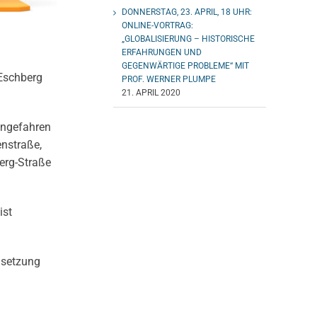
DONNERSTAG, 23. APRIL, 18 UHR:
ONLINE-VORTRAG:
„GLOBALISIERUNG – HISTORISCHE
ERFAHRUNGEN UND
GEGENWÄRTIGE PROBLEME“ MIT
 Eschberg
PROF. WERNER PLUMPE
21. APRIL 2020
angefahren
enstraße,
erg-Straße
ist
dsetzung