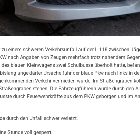
 zu einem schweren Verkehrsunfall auf der L 118 zwischen Jäg
te PKW nach Angaben von Zeugen mehrfach trotz nahendem Gege
des blauen Kleinwagens zwei Schulbusse überholt hatte, befand
 bislang ungeklärter Ursache fuhr der blaue Pkw nach links in de
egenkommenden Verkehr vermieden wurde. Im Straßengraben koll
Straßengraben stehen. Die Fahrzeugführerin wurde durch den Au
musste durch Feuerwehrkräfte aus dem PKW geborgen und im A
de durch den Unfall schwer verletzt.
ne Stunde voll gesperrt.