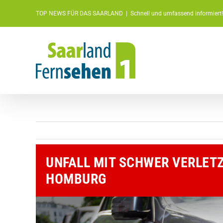
Zum
TOP NEWS FÜR DAS SAARLAND
|
Schnell und umfassend informiert!
Inhalt
springen
UNFALL MIT SCHWER VERLET
HOMBURG