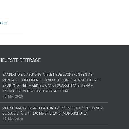
ktion
NEUESTE BEITRÄGE
SAARLAND EILMELDUNG: VIELE NEUE LOCKERUNGEN AB
MONTAG – BUSREISEN – FITNESSTUDIOS – TANZSCHULEN –
SPORTSTÄTTEN – KEINE ZWANGSQUARANTÄNE MEHR –
15QM/PERSON GESCHÄFTSFLÄCHE UVM.
15. MAI 2020
MERZIG: MANN PACKT FRAU UND ZERRT SIE IN HECKE. HANDY
GERAUBT. TÄTER TRUG MASKIERUNG (MUNDSCHUTZ)
14. MAI 2020