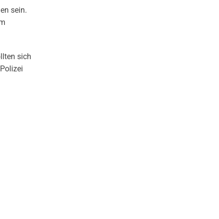
en sein.
um
lten sich
Polizei