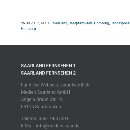
26.09.2017, 14:01
|
Saarland
,
Saarpfalz-Kreis
,
Homburg
,
Landespoliz
Homburg
SAARLAND FERNSEHEN 1
SAARLAND FERNSEHEN 2
Für diese Webseite verantwortlich:
Medien Saarland GmbH
Angela Braun Str. 19
66115 Saarbrücken
Telefon: 0681 968700-0
E-Mail: info@medien-saar.de