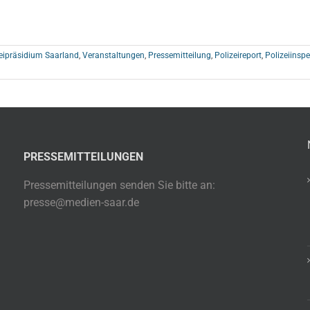
eipräsidium Saarland
,
Veranstaltungen
,
Pressemitteilung
,
Polizeireport
,
Polizeiinspe
PRESSEMITTEILUNGEN
Pressemitteilungen senden Sie bitte an:
presse@medien-saar.de