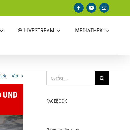
Facebook
YouTube
E-
Mail
LIVESTREAM
MEDIATHEK
Suche
ück
Vor
nach:
G UND
FACEBOOK
Neueste Beiträge