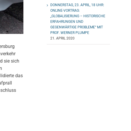
DONNERSTAG, 23. APRIL, 18 UHR:
ONLINE-VORTRAG:
„GLOBALISIERUNG – HISTORISCHE
ERFAHRUNGEN UND
GEGENWÄRTIGE PROBLEME“ MIT
PROF. WERNER PLUMPE
21. APRIL 2020
ersburg
nverkehr
 sie sich
n
idierte das
fprall
nschluss