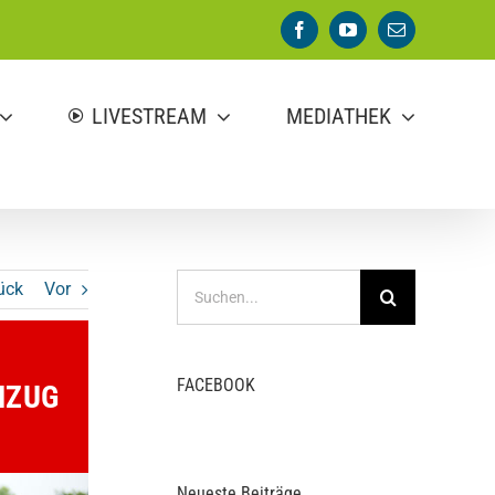
Facebook
YouTube
E-
Mail
LIVESTREAM
MEDIATHEK
Suche
ück
Vor
nach:
FACEBOOK
MZUG
Neueste Beiträge