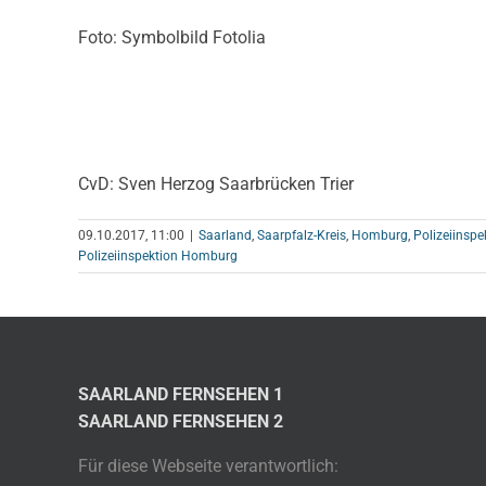
Foto: Symbolbild Fotolia
CvD: Sven Herzog Saarbrücken Trier
09.10.2017, 11:00
|
Saarland
,
Saarpfalz-Kreis
,
Homburg
,
Polizeiinsp
Polizeiinspektion Homburg
SAARLAND FERNSEHEN 1
SAARLAND FERNSEHEN 2
Für diese Webseite verantwortlich: