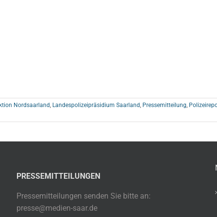
ektion Nordsaarland
,
Landespolizeipräsidium Saarland
,
Pressemitteilung
,
Polizeirepo
PRESSEMITTEILUNGEN
Pressemitteilungen senden Sie bitte an:
presse@medien-saar.de