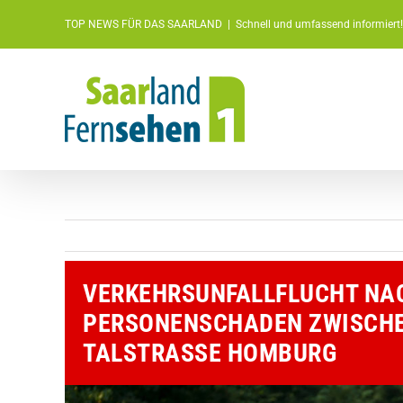
Zum
TOP NEWS FÜR DAS SAARLAND
|
Schnell und umfassend informiert!
Inhalt
springen
VERKEHRSUNFALLFLUCHT NA
PERSONENSCHADEN ZWISCHE
TALSTRASSE HOMBURG