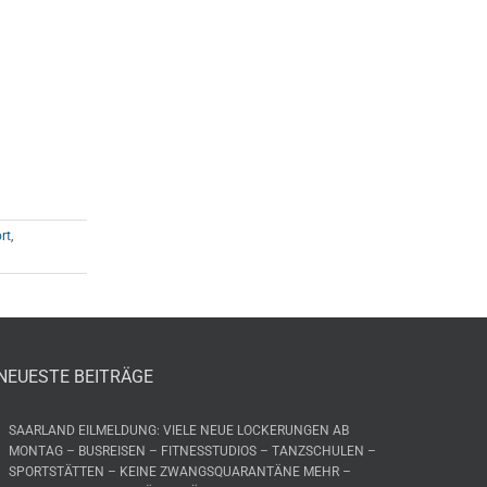
rt
,
NEUESTE BEITRÄGE
SAARLAND EILMELDUNG: VIELE NEUE LOCKERUNGEN AB
MONTAG – BUSREISEN – FITNESSTUDIOS – TANZSCHULEN –
SPORTSTÄTTEN – KEINE ZWANGSQUARANTÄNE MEHR –