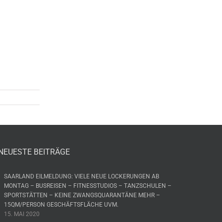
NEUESTE BEITRÄGE
SAARLAND EILMELDUNG: VIELE NEUE LOCKERUNGEN AB
MONTAG – BUSREISEN – FITNESSTUDIOS – TANZSCHULEN –
SPORTSTÄTTEN – KEINE ZWANGSQUARANTÄNE MEHR –
15QM/PERSON GESCHÄFTSFLÄCHE UVM.
15. MAI 2020