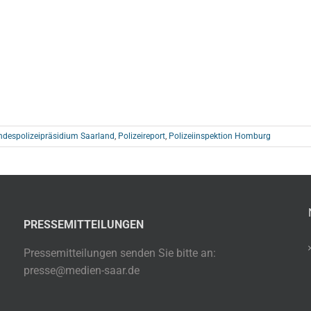
ndespolizeipräsidium Saarland
,
Polizeireport
,
Polizeiinspektion Homburg
PRESSEMITTEILUNGEN
Pressemitteilungen senden Sie bitte an:
presse@medien-saar.de