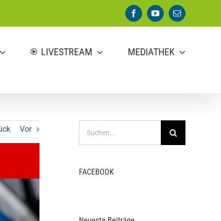
Facebook
YouTube
E-
Mail
LIVESTREAM
MEDIATHEK
Suche
ück
Vor
nach:
FACEBOOK
Neueste Beiträge