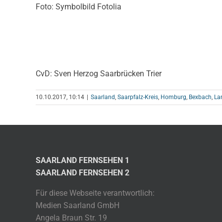
Foto: Symbolbild Fotolia
CvD: Sven Herzog Saarbrücken Trier
10.10.2017, 10:14
|
Saarland
,
Saarpfalz-Kreis
,
Homburg
,
Bexbach
,
La
SAARLAND FERNSEHEN 1
SAARLAND FERNSEHEN 2
Für diese Webseite verantwortlich:
Medien Saarland GmbH
Angela Braun Str. 19