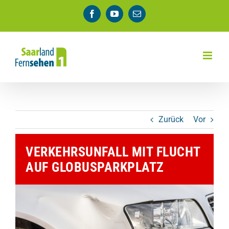
Zum
Facebook
YouTube
E-
Inhalt
Mail
springen
Zurück
Vor
VERKEHRSUNFALL MIT FLUCHT
AUF GLOBUSPARKPLATZ