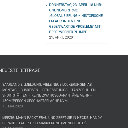
DONNERSTAG, 23. APRIL, 18 UHR:
ONLINE-VORTRAG:
„GLOBALISIERUNG – HISTORISCHE
ERFAHRUNGEN UND
GEGENWÄRTIGE PROBLEME“ MIT
PROF. WERNER PLUMPE
21. APRIL 2020
NEUESTE BEITRÄGE
SAARLAND EILMELDUNG: VIELE NEUE LOCKERUNGEN AB
MONTAG – BUSREISEN – FITNESSTUDIOS – TANZSCHULEN –
SPORTSTÄTTEN – KEINE ZWANGSQUARANTÄNE MEHR –
15QM/PERSON GESCHÄFTSFLÄCHE UVM.
15. MAI 2020
MERZIG: MANN PACKT FRAU UND ZERRT SIE IN HECKE. HANDY
GERAUBT. TÄTER TRUG MASKIERUNG (MUNDSCHUTZ)