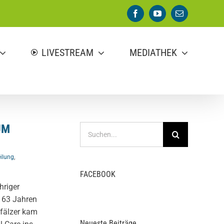
Facebook
YouTube
E-
Mail
LIVESTREAM
MEDIATHEK
UM
Suche
nach:
ilung
,
FACEBOOK
hriger
n 63 Jahren
Pfälzer kam
Neueste Beiträge