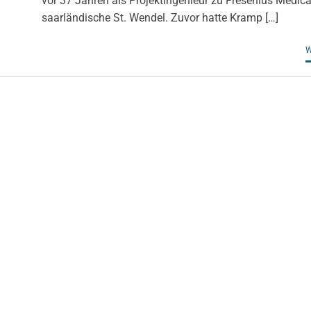
vor 37 Jahren als Projektingenieur zu Fresenius Medica
saarländische St. Wendel. Zuvor hatte Kramp […]
W