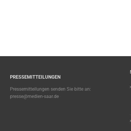
PRESSEMITTEILUNGEN
Pressemitteilungen senden Sie bitte an:
presse@medien-saar.de