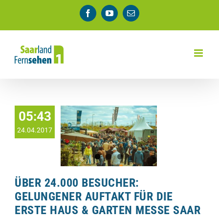
Zum
Facebook
YouTube
E-
Inhalt
Mail
springen
05:43
24.04.2017
ÜBER 24.000 BESUCHER:
GELUNGENER AUFTAKT FÜR DIE
ERSTE HAUS & GARTEN MESSE SAAR