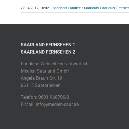
27.04.2017, 10:02
|
Saarland
,
Landkreis Saarlouis
,
Saarlouis
,
Pressem
SAARLAND FERNSEHEN 1
SAARLAND FERNSEHEN 2
Für diese Webseite verantwortlich:
Medien Saarland GmbH
Angela Braun Str. 19
66115 Saarbrücken
Telefon: 0681 968700-0
E-Mail: info@medien-saar.de