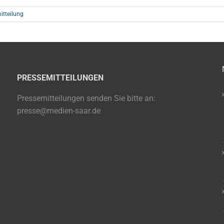
itteilung
PRESSEMITTEILUNGEN
Pressemitteilungen senden Sie bitte an:
presse@medien-saar.de