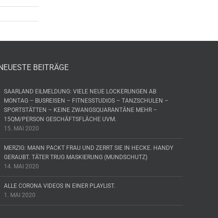
NEUESTE BEITRÄGE
SAARLAND EILMELDUNG: VIELE NEUE LOCKERUNGEN AB
MONTAG – BUSREISEN – FITNESSTUDIOS – TANZSCHULEN –
SPORTSTÄTTEN – KEINE ZWANGSQUARANTÄNE MEHR –
15QM/PERSON GESCHÄFTSFLÄCHE UVM.
15. MAI 2020
MERZIG: MANN PACKT FRAU UND ZERRT SIE IN HECKE. HANDY
GERAUBT. TÄTER TRUG MASKIERUNG (MUNDSCHUTZ)
14. MAI 2020
ALLE CORONA VIDEOS IN EINER PLAYLIST.
1. MAI 2020