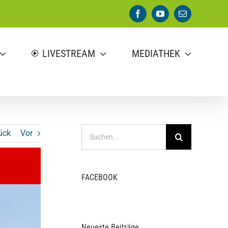
Facebook
YouTube
E-
Mail
LIVESTREAM
MEDIATHEK
Suche
ück
Vor
nach:
FACEBOOK
Neueste Beiträge