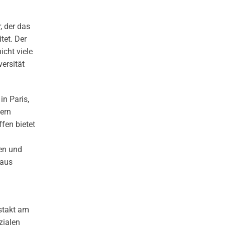
, der das
tet. Der
icht viele
ersität
n Paris,
tern
fen bietet
en und
naus
estakt am
zialen