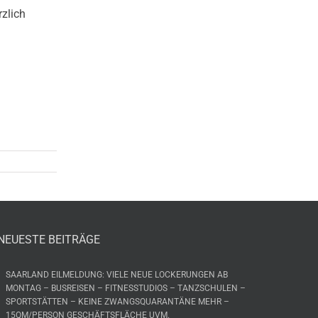
rzlich
NEUESTE BEITRÄGE
SAARLAND EILMELDUNG: VIELE NEUE LOCKERUNGEN AB
MONTAG – BUSREISEN – FITNESSTUDIOS – TANZSCHULEN –
SPORTSTÄTTEN – KEINE ZWANGSQUARANTÄNE MEHR –
15QM/PERSON GESCHÄFTSFLÄCHE UVM.