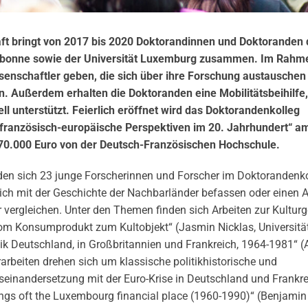
aft bringt von 2017 bis 2020 Doktorandinnen und Doktoranden 
-Sorbonne sowie der Universität Luxemburg zusammen. Im Rahm
senschaftler geben, die sich über ihre Forschung austauschen
 Außerdem erhalten die Doktoranden eine Mobilitätsbeihilfe, 
ll unterstützt. Feierlich eröffnet wird das Doktorandenkolleg
-französisch-
europäische Perspektiven im 20. Jahrhundert“ am
 270.000 Euro von der Deutsch-Französischen Hochschule.
den sich 23 junge Forscherinnen und Forscher im Doktorandenkol
ich mit der Geschichte der Nachbarländer befassen oder einen 
 vergleichen. Unter den Themen finden sich Arbeiten zur Kultur
vom Konsumprodukt zum Kultobjekt“ (Jasmin Nicklas, Universitä
 Deutschland, in Großbritannien und Frankreich, 1964-1981“ (A
arbeiten drehen sich um klassische politikhistorische und
seinandersetzung mit der Euro-Krise in Deutschland und Frankre
ings oft the Luxembourg financial place (1960-1990)“ (Benjamin