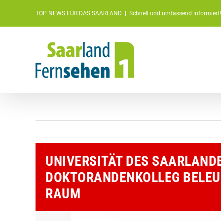
Zum
TOP NEWS FÜR DAS SAARLAND
|
Schnell und umfassend informiert!
Inhalt
springen
UNIVERSITÄT DES SAARLAND
DOKTORANDENKOLLEG BELEUC
RAUM