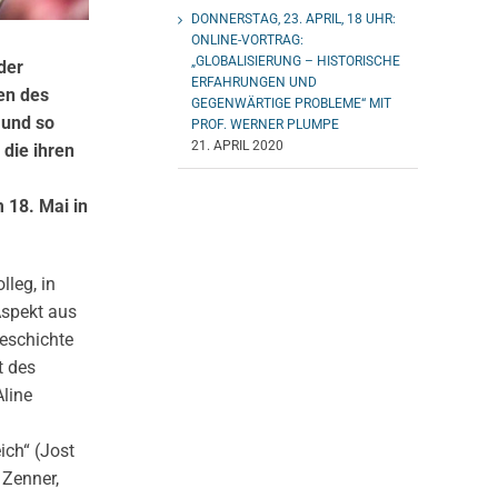
DONNERSTAG, 23. APRIL, 18 UHR:
ONLINE-VORTRAG:
„GLOBALISIERUNG – HISTORISCHE
der
ERFAHRUNGEN UND
en des
GEGENWÄRTIGE PROBLEME“ MIT
 und so
PROF. WERNER PLUMPE
21. APRIL 2020
die ihren
 18. Mai in
leg, in
Aspekt aus
geschichte
t des
line
ich“ (Jost
 Zenner,