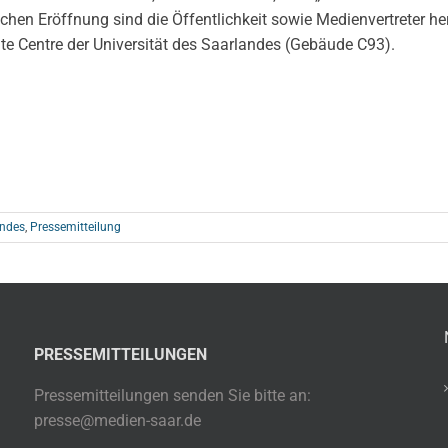
ichen Eröffnung sind die Öffentlichkeit sowie Medienvertreter he
te Centre der Universität des Saarlandes (Gebäude C93).
andes
,
Pressemitteilung
PRESSEMITTEILUNGEN
Pressemitteilungen senden Sie bitte an:
presse@medien-saar.de