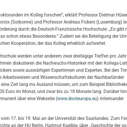
ktoranden im Kolleg forschen“, erklärt Professor Dietmar Hüser
roix (Sorbonne) und Professor Andreas Fickers (Luxemburg) lei
Förderung durch die Deutsch-Französische Hochschule: „Es gibt n
as schon etwas Besonderes.“ Zudem sei die Beteiligung der Univ
hen Kooperation, der das Kolleg erheblich aufwertet.
chule werden unter anderem zwei dreitägige Treffen pro Jahr i
hmen diskutieren die Nachwuchs-Historiker mit den Kollegs-Lei
ckers sowie auswärtigen Expertinnen und Experten. Bei den Tref
ie Arbeitsweisen und Wissenschaftskulturen der Nachbarländer
eine Zeit lang ins Ausland müssen, um zum Beispiel Bibliothek
 600 Euro im Monat, und zwar bis zu 18 Monate lang. Darüber hi
manent über eine Webseite (
www.docteuropa.eu
) miteinander
g vom 17. bis 19. Mai an der Universität des Saarlandes. Zum F
hichte an der HU Berlin, Hartmut Kaelble, über „Geschichte der so