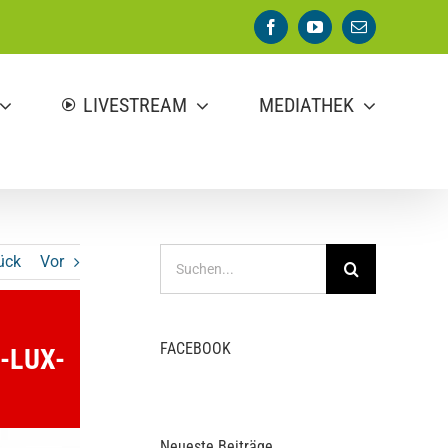
Facebook
YouTube
E-
Mail
LIVESTREAM
MEDIATHEK
Suche
ück
Vor
nach:
FACEBOOK
-LUX-
Neueste Beiträge