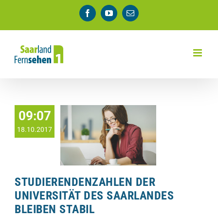
Zum
Facebook
YouTube
E-
Inhalt
Mail
springen
09:07
18.10.2017
STUDIERENDENZAHLEN DER
UNIVERSITÄT DES SAARLANDES
BLEIBEN STABIL