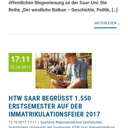
öffentlichen Ringvorlesung an der Saar-Uni: Die
Reihe „Der westliche Balkan – Geschichte, Politik, […]
WEITERLESEN
17:11
12.10.2017
HTW SAAR BEGRÜSST 1.550 E
RSTSEMESTER AUF DER I
MMATRIKULATIONSFEIER 2017
12.10.2017, 17:11
|
Saarland
,
Regionalverband Saarbrücken
,
Saarbrücken
,
Universität des Saarlandes
,
HTW Saar
,
Pressemitteilung