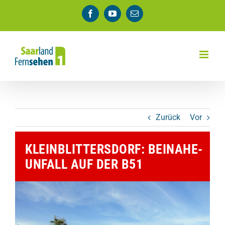
Zum
Facebook
YouTube
E-
Inhalt
Mail
springen
Zurück
Vor
KLEINBLITTERSDORF: BEINAHE-
UNFALL AUF DER B51