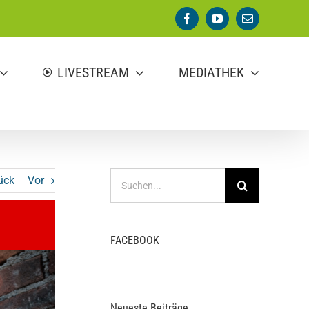
Facebook
YouTube
E-
Mail
LIVESTREAM
MEDIATHEK
Suche
ück
Vor
nach:
FACEBOOK
Neueste Beiträge