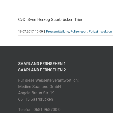
CvD: Sven Herzog Saarbrücken Trier
19.07.2017, 10:00
|
Pressemitteilung
,
Polizeireport
,
Polizeiinspektion
SAARLAND FERNSEHEN 1
SAARLAND FERNSEHEN 2
Für diese Webseite verantwortlich:
Medien Saarland GmbH
Angela Braun Str. 19
66115 Saarbrücken
Telefon: 0681 968700-0