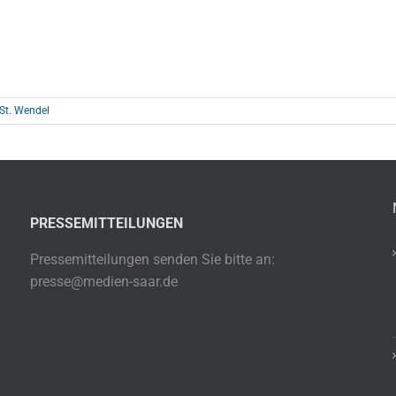
 St. Wendel
PRESSEMITTEILUNGEN
Pressemitteilungen senden Sie bitte an:
presse@medien-saar.de