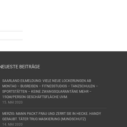
NEUESTE BEITRÄGE
SAARLAND EILMELDUNG: VIELE NEUE LOCKERUNGEN AB
MONTAG – BUSREISEN – FITNESSTUDIOS – TANZSCHULEN –
SPORTSTÄTTEN – KEINE ZWANGSQUARANTÄNE MEHR –
15QM/PERSON GESCHÄFTSFLÄCHE UVM.
15. MAI 2020
MERZIG: MANN PACKT FRAU UND ZERRT SIE IN HECKE. HANDY
GERAUBT. TÄTER TRUG MASKIERUNG (MUNDSCHUTZ)
14. MAI 2020