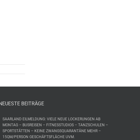
NEUESTE BEITRÄGE
SAARLAND EILMELDUNG: VIELE NEUE LOCKERUNGEN AB
MONTAG – BUSREISEN – FITNESSTUDIOS – TANZSCHULEN –
SPORTSTÄTTEN – KEINE ZWANGSQUARANTÄNE MEHR –
15QM/PERSON GESCHÄFTSFLÄCHE UVM.