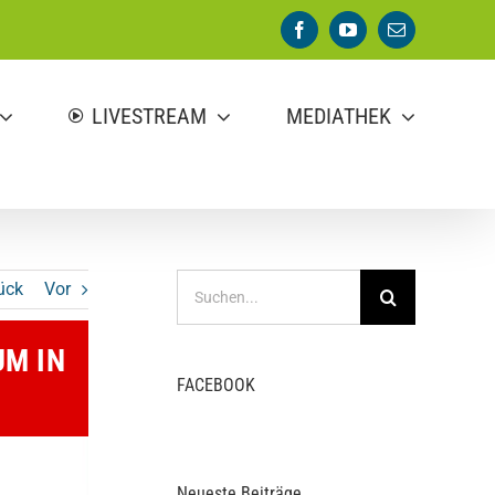
Facebook
YouTube
E-
Mail
LIVESTREAM
MEDIATHEK
Suche
ück
Vor
nach:
M IN
FACEBOOK
Neueste Beiträge