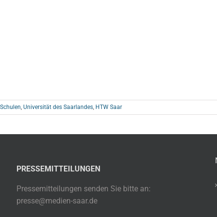
 Schulen
,
Universität des Saarlandes
,
HTW Saar
PRESSEMITTEILUNGEN
Pressemitteilungen senden Sie bitte an:
presse@medien-saar.de