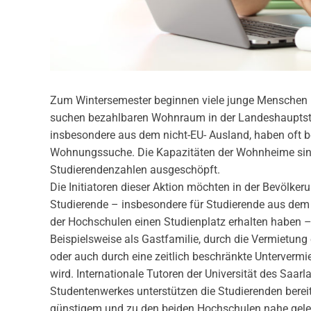
Zum Wintersemester beginnen viele junge Menschen 
suchen bezahlbaren Wohnraum in der Landeshauptsta
insbesondere aus dem nicht-EU- Ausland, haben oft b
Wohnungssuche. Die Kapazitäten der Wohnheime sin
Studierendenzahlen ausgeschöpft.
Die Initiatoren dieser Aktion möchten in der Bevölke
Studierende – insbesondere für Studierende aus dem 
der Hochschulen einen Studienplatz erhalten haben – 
Beispielsweise als Gastfamilie, durch die Vermietun
oder auch durch eine zeitlich beschränkte Untervermie
wird. Internationale Tutoren der Universität des Saar
Studentenwerkes unterstützen die Studierenden berei
günstigem und zu den beiden Hochschulen nahe ge