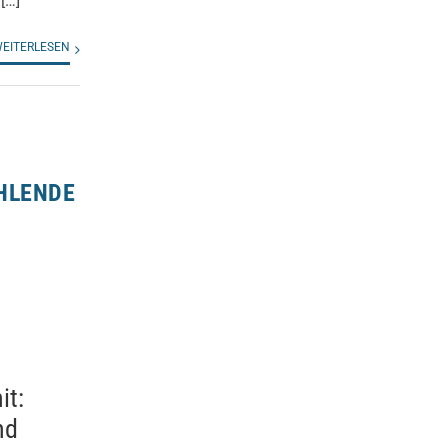
[…]
EITERLESEN
HLENDE
it:
nd