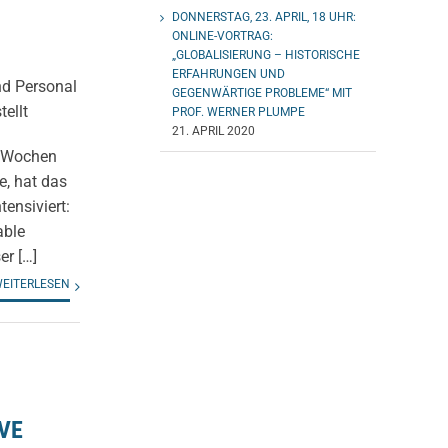
DONNERSTAG, 23. APRIL, 18 UHR:
ONLINE-VORTRAG:
„GLOBALISIERUNG – HISTORISCHE
ERFAHRUNGEN UND
nd Personal
GEGENWÄRTIGE PROBLEME“ MIT
ellt
PROF. WERNER PLUMPE
21. APRIL 2020
i Wochen
e, hat das
ensiviert:
able
er […]
EITERLESEN
VE