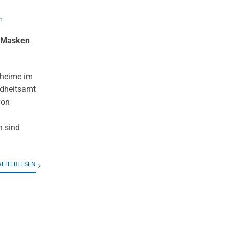
n
2-Masken
eheime im
ndheitsamt
von
n sind
EITERLESEN