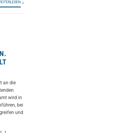
EITERLESEN
N.
LT
t an die
ltenden
mt wird in
führen, bei
greifen und