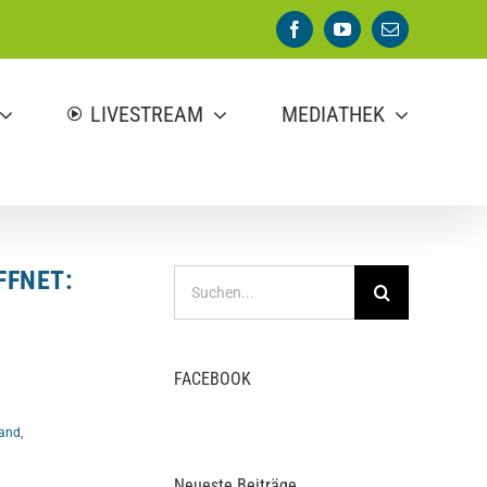
Facebook
YouTube
E-
Mail
LIVESTREAM
MEDIATHEK
FFNET:
Suche
nach:
N
FACEBOOK
land
,
Neueste Beiträge