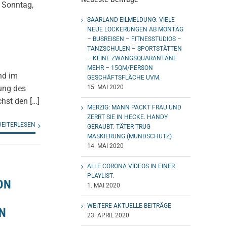
 Sonntag,
SAARLAND EILMELDUNG: VIELE
NEUE LOCKERUNGEN AB MONTAG
– BUSREISEN – FITNESSTUDIOS –
TANZSCHULEN – SPORTSTÄTTEN
– KEINE ZWANGSQUARANTÄNE
MEHR – 15QM/PERSON
nd im
GESCHÄFTSFLÄCHE UVM.
15. MAI 2020
rung des
hst den […]
MERZIG: MANN PACKT FRAU UND
ZERRT SIE IN HECKE. HANDY
EITERLESEN
GERAUBT. TÄTER TRUG
MASKIERUNG (MUNDSCHUTZ)
14. MAI 2020
ALLE CORONA VIDEOS IN EINER
PLAYLIST.
ON
1. MAI 2020
WEITERE AKTUELLE BEITRÄGE
N
23. APRIL 2020