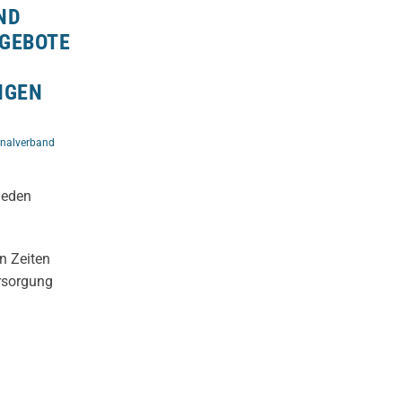
ND
NGEBOTE
NGEN
onalverband
jeden
n Zeiten
rsorgung