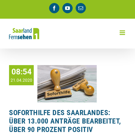
Zum
Facebook
YouTube
E-
Inhalt
Mail
springen
08:54
21.04.2020
SOFORTHILFE DES SAARLANDES:
ÜBER 13.000 ANTRÄGE BEARBEITET,
ÜBER 90 PROZENT POSITIV