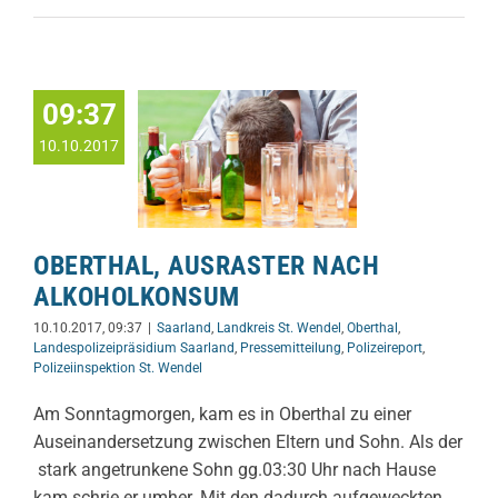
09:37
10.10.2017
OBERTHAL, AUSRASTER NACH
ALKOHOLKONSUM
10.10.2017, 09:37
|
Saarland
,
Landkreis St. Wendel
,
Oberthal
,
Landespolizeipräsidium Saarland
,
Pressemitteilung
,
Polizeireport
,
Polizeiinspektion St. Wendel
Am Sonntagmorgen, kam es in Oberthal zu einer
Auseinandersetzung zwischen Eltern und Sohn. Als der
stark angetrunkene Sohn gg.03:30 Uhr nach Hause
kam schrie er umher. Mit den dadurch aufgeweckten