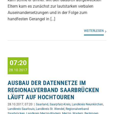
Eltern kam es zunächst zur lautstarken verbalen
Auseinandersetzungen und in der Folge zum
handfesten Gerangel in […]
WEITERLESEN
07:20
28.10.2017
AUSBAU DER DATENNETZE IM
REGIONALVERBAND SAARBRÜCKEN
LÄUFT AUF HOCHTOUREN
28.10.2017, 07:20
|
Saarland
,
Saarpfalz-Kreis
,
Landkreis Neunkirchen
,
Landkreis Saarlouis
,
Landkreis St. Wendel
,
Regionalverband
Saarbrücken
,
Landkreis Merzig-Wadern
,
Merzig
,
Wadern
,
Beckingen
,