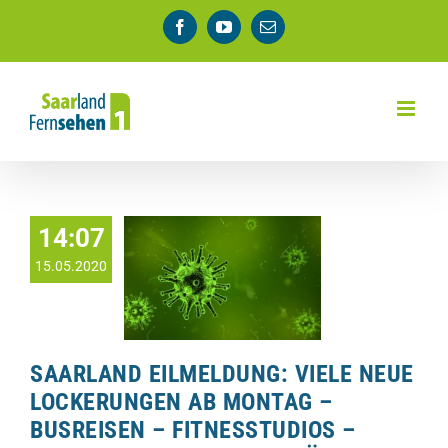
Zum
Facebook
YouTube
E-
Inhalt
Mail
springen
14:07
15.05.2020
SAARLAND EILMELDUNG: VIELE NEUE
LOCKERUNGEN AB MONTAG –
BUSREISEN – FITNESSTUDIOS –