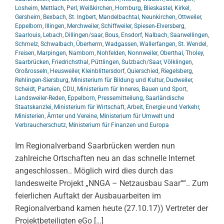
Losheim
,
Mettlach
,
Perl
,
Weißkirchen
,
Homburg
,
Blieskastel
,
Kirkel
,
Gersheim
,
Bexbach
,
St. Ingbert
,
Mandelbachtal
,
Neunkirchen
,
Ottweiler
,
Eppelborn
,
Illingen
,
Merchweiler
,
Schiffweiler
,
Spiesen-Elversberg
,
Saarlouis
,
Lebach
,
Dillingen/saar
,
Bous
,
Ensdorf
,
Nalbach
,
Saarwellingen
,
Schmelz
,
Schwalbach
,
Überherrn
,
Wadgassen
,
Wallerfangen
,
St. Wendel
,
Freisen
,
Marpingen
,
Namborn
,
Nohfelden
,
Nonnweiler
,
Oberthal
,
Tholey
,
Saarbrücken
,
Friedrichsthal
,
Püttlingen
,
Sulzbach/Saar
,
Völklingen
,
Großrosseln
,
Heusweiler
,
Kleinblittersdorf
,
Quierschied
,
Riegelsberg
,
Rehlingen-Siersburg
,
Ministerium für Bildung und Kultur
,
Dudweiler
,
Scheidt
,
Parteien
,
CDU
,
Ministerium für Inneres, Bauen und Sport
,
Landsweiler-Reden
,
Eppelborn
,
Pressemitteilung
,
Saarländische
Staatskanzlei
,
Ministerium für Wirtschaft, Arbeit, Energie und Verkehr
,
Ministerien, Ämter und Vereine
,
Ministerium für Umwelt und
Verbraucherschutz
,
Ministerium für Finanzen und Europa
Im Regionalverband Saarbrücken werden nun
zahlreiche Ortschaften neu an das schnelle Internet
angeschlossen.. Möglich wird dies durch das
landesweite Projekt „NNGA – Netzausbau Saar““.. Zum
feierlichen Auftakt der Ausbauarbeiten im
Regionalverband kamen heute (27.10.17)) Vertreter der
Projektbeteiligten eGo […]