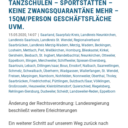
TANZSCHULEN – SPORTSTÄTTEN –
KEINE ZWANGSQUARANTÄNE MEHR –
15QM/PERSON GESCHÄFTSFLÄCHE
UVM.
15.05.2020, 14:07
|
Saarland
,
Saarpfalz-Kreis
,
Landkreis Neunkirchen
,
Landkreis Saarlouis
,
Landkreis St. Wendel
,
Regionalverband
Saarbrücken
,
Landkreis Merzig-Wadern
,
Merzig
,
Wadern
,
Beckingen
,
Losheim
,
Mettlach
,
Perl
,
Weißkirchen
,
Homburg
,
Blieskastel
,
Kirkel
,
Gersheim
,
Bexbach
,
St. Ingbert
,
Mandelbachtal
,
Neunkirchen
,
Ottweiler
,
Eppelborn
,
Illingen
,
Merchweiler
,
Schiffweiler
,
Spiesen-Elversberg
,
Saarlouis
,
Lebach
,
Dillingen/saar
,
Bous
,
Ensdorf
,
Nalbach
,
Saarwellingen
,
Schmelz
,
Schwalbach
,
Überherrn
,
Wadgassen
,
Wallerfangen
,
St. Wendel
,
Freisen
,
Marpingen
,
Namborn
,
Nohfelden
,
Nonnweiler
,
Oberthal
,
Tholey
,
Saarbrücken
,
Friedrichsthal
,
Püttlingen
,
Sulzbach/Saar
,
Völklingen
,
Großrosseln
,
Heusweiler
,
Kleinblittersdorf
,
Quierschied
,
Riegelsberg
,
Rehlingen-Siersburg
,
Dudweiler
,
Scheidt
,
Landsweiler-Reden
,
Eppelborn
Änderung der Rechtsverordnung: Landesregierung
beschließt weitere Erleichterungen
Ein weiterer Schritt auf unserem Weg zurück nach