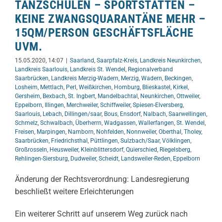
TANZSCHULEN – SPORTSTÄTTEN –
KEINE ZWANGSQUARANTÄNE MEHR –
15QM/PERSON GESCHÄFTSFLÄCHE
UVM.
15.05.2020, 14:07
|
Saarland
,
Saarpfalz-Kreis
,
Landkreis Neunkirchen
,
Landkreis Saarlouis
,
Landkreis St. Wendel
,
Regionalverband
Saarbrücken
,
Landkreis Merzig-Wadern
,
Merzig
,
Wadern
,
Beckingen
,
Losheim
,
Mettlach
,
Perl
,
Weißkirchen
,
Homburg
,
Blieskastel
,
Kirkel
,
Gersheim
,
Bexbach
,
St. Ingbert
,
Mandelbachtal
,
Neunkirchen
,
Ottweiler
,
Eppelborn
,
Illingen
,
Merchweiler
,
Schiffweiler
,
Spiesen-Elversberg
,
Saarlouis
,
Lebach
,
Dillingen/saar
,
Bous
,
Ensdorf
,
Nalbach
,
Saarwellingen
,
Schmelz
,
Schwalbach
,
Überherrn
,
Wadgassen
,
Wallerfangen
,
St. Wendel
,
Freisen
,
Marpingen
,
Namborn
,
Nohfelden
,
Nonnweiler
,
Oberthal
,
Tholey
,
Saarbrücken
,
Friedrichsthal
,
Püttlingen
,
Sulzbach/Saar
,
Völklingen
,
Großrosseln
,
Heusweiler
,
Kleinblittersdorf
,
Quierschied
,
Riegelsberg
,
Rehlingen-Siersburg
,
Dudweiler
,
Scheidt
,
Landsweiler-Reden
,
Eppelborn
Änderung der Rechtsverordnung: Landesregierung
beschließt weitere Erleichterungen
Ein weiterer Schritt auf unserem Weg zurück nach