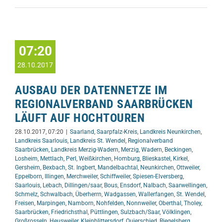
07:20
28.10.2017
AUSBAU DER DATENNETZE IM
REGIONALVERBAND SAARBRÜCKEN
LÄUFT AUF HOCHTOUREN
28.10.2017, 07:20
|
Saarland
,
Saarpfalz-Kreis
,
Landkreis Neunkirchen
,
Landkreis Saarlouis
,
Landkreis St. Wendel
,
Regionalverband
Saarbrücken
,
Landkreis Merzig-Wadern
,
Merzig
,
Wadern
,
Beckingen
,
Losheim
,
Mettlach
,
Perl
,
Weißkirchen
,
Homburg
,
Blieskastel
,
Kirkel
,
Gersheim
,
Bexbach
,
St. Ingbert
,
Mandelbachtal
,
Neunkirchen
,
Ottweiler
,
Eppelborn
,
Illingen
,
Merchweiler
,
Schiffweiler
,
Spiesen-Elversberg
,
Saarlouis
,
Lebach
,
Dillingen/saar
,
Bous
,
Ensdorf
,
Nalbach
,
Saarwellingen
,
Schmelz
,
Schwalbach
,
Überherrn
,
Wadgassen
,
Wallerfangen
,
St. Wendel
,
Freisen
,
Marpingen
,
Namborn
,
Nohfelden
,
Nonnweiler
,
Oberthal
,
Tholey
,
Saarbrücken
,
Friedrichsthal
,
Püttlingen
,
Sulzbach/Saar
,
Völklingen
,
Großrosseln
,
Heusweiler
,
Kleinblittersdorf
,
Quierschied
,
Riegelsberg
,