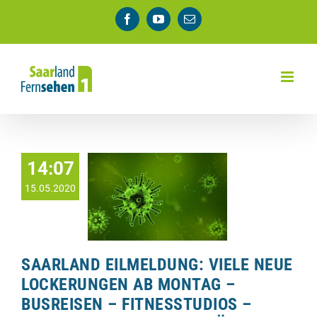
Zum
Facebook
YouTube
E-
Inhalt
Mail
springen
14:07
15.05.2020
SAARLAND EILMELDUNG: VIELE NEUE
LOCKERUNGEN AB MONTAG –
BUSREISEN – FITNESSTUDIOS –