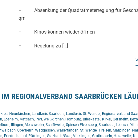
– Absenkung der Quadratmeterreglung für Geschäf
qm
– Kinos können wieder öffnen
– Regelung zu […]
W
 IM REGIONALVERBAND SAARBRÜCKEN LÄU
kreis Neunkirchen
,
Landkreis Saarlouis
,
Landkreis St. Wendel
,
Regionalverband Saa
en
,
Losheim
,
Mettlach
,
Perl
,
Weißkirchen
,
Homburg
,
Blieskastel
,
Kirkel
,
Gersheim
,
Bex
elborn
,
Illingen
,
Merchweiler
,
Schiffweiler
,
Spiesen-Elversberg
,
Saarlouis
,
Lebach
,
Dilli
hwalbach
,
Überherrn
,
Wadgassen
,
Wallerfangen
,
St. Wendel
,
Freisen
,
Marpingen
,
Na
en
,
Friedrichsthal
,
Püttlingen
,
Sulzbach/Saar
,
Völklingen
,
Großrosseln
,
Heusweiler
,
Kle