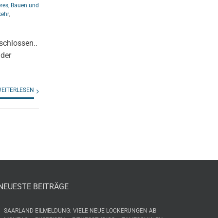
eres, Bauen und
kehr
,
schlossen..
 der
EITERLESEN
NEUESTE BEITRÄGE
SAARLAND EILMELDUNG: VIELE NEUE LOCKERUNGEN AB