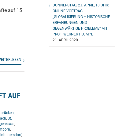
DONNERSTAG, 23. APRIL, 18 UHR:
te auf 15
ONLINE-VORTRAG:
„GLOBALISIERUNG – HISTORISCHE
ERFAHRUNGEN UND
GEGENWÄRTIGE PROBLEME“ MIT
PROF. WERNER PLUMPE
21. APRIL 2020
EITERLESEN
FT AUF
rbrücken
,
bach
,
St.
ngen/saar
,
mborn
,
inblittersdorf
,