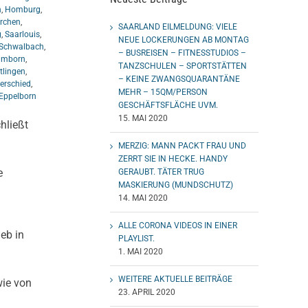
n
,
Homburg
,
rchen
,
SAARLAND EILMELDUNG: VIELE
g
,
Saarlouis
,
NEUE LOCKERUNGEN AB MONTAG
Schwalbach
,
– BUSREISEN – FITNESSTUDIOS –
mborn
,
TANZSCHULEN – SPORTSTÄTTEN
tlingen
,
– KEINE ZWANGSQUARANTÄNE
erschied
,
MEHR – 15QM/PERSON
Eppelborn
GESCHÄFTSFLÄCHE UVM.
15. MAI 2020
hließt
MERZIG: MANN PACKT FRAU UND
ZERRT SIE IN HECKE. HANDY
e
GERAUBT. TÄTER TRUG
MASKIERUNG (MUNDSCHUTZ)
14. MAI 2020
ALLE CORONA VIDEOS IN EINER
eb in
PLAYLIST.
1. MAI 2020
WEITERE AKTUELLE BEITRÄGE
ie von
23. APRIL 2020