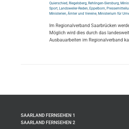
Quierschied
,
Riegelsberg
,
Rehlingen-Siersburg
,
Minis
Sport
,
Landsweiler-Reden
,
Eppelborn
,
Pressemitteil
Ministerien, Ämter und Vereine
,
Ministerium für Um
Im Regionalverband Saarbrücken werden
Möglich wird dies durch das landesweit
Ausbauarbeiten im Regionalverband kame
SAARLAND FERNSEHEN 1
SAARLAND FERNSEHEN 2