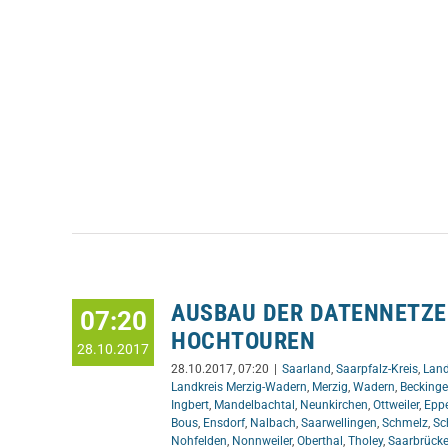
AUSBAU DER DATENNETZE
07:20
HOCHTOUREN
28.10.2017
28.10.2017, 07:20
|
Saarland
,
Saarpfalz-Kreis
,
Land
Landkreis Merzig-Wadern
,
Merzig
,
Wadern
,
Becking
Ingbert
,
Mandelbachtal
,
Neunkirchen
,
Ottweiler
,
Epp
Bous
,
Ensdorf
,
Nalbach
,
Saarwellingen
,
Schmelz
,
Sc
Nohfelden
,
Nonnweiler
,
Oberthal
,
Tholey
,
Saarbrück