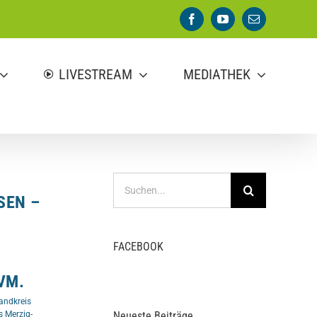
Facebook
YouTube
E-
Mail
LIVESTREAM
MEDIATHEK
Suche
nach:
SEN –
FACEBOOK
VM.
andkreis
s Merzig-
Neueste Beiträge