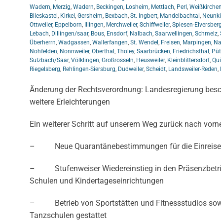
Wadern
,
Merzig
,
Wadern
,
Beckingen
,
Losheim
,
Mettlach
,
Perl
,
Weißkirche
Blieskastel
,
Kirkel
,
Gersheim
,
Bexbach
,
St. Ingbert
,
Mandelbachtal
,
Neunki
Ottweiler
,
Eppelborn
,
Illingen
,
Merchweiler
,
Schiffweiler
,
Spiesen-Elversber
Lebach
,
Dillingen/saar
,
Bous
,
Ensdorf
,
Nalbach
,
Saarwellingen
,
Schmelz
,
Überherrn
,
Wadgassen
,
Wallerfangen
,
St. Wendel
,
Freisen
,
Marpingen
,
Na
Nohfelden
,
Nonnweiler
,
Oberthal
,
Tholey
,
Saarbrücken
,
Friedrichsthal
,
Püt
Sulzbach/Saar
,
Völklingen
,
Großrosseln
,
Heusweiler
,
Kleinblittersdorf
,
Qui
Riegelsberg
,
Rehlingen-Siersburg
,
Dudweiler
,
Scheidt
,
Landsweiler-Reden
,
Änderung der Rechtsverordnung: Landesregierung besc
weitere Erleichterungen
Ein weiterer Schritt auf unserem Weg zurück nach vorn
– Neue Quarantänebestimmungen für die Einreise
– Stufenweiser Wiedereinstieg in den Präsenzbetri
Schulen und Kindertageseinrichtungen
– Betrieb von Sportstätten und Fitnessstudios sow
Tanzschulen gestattet