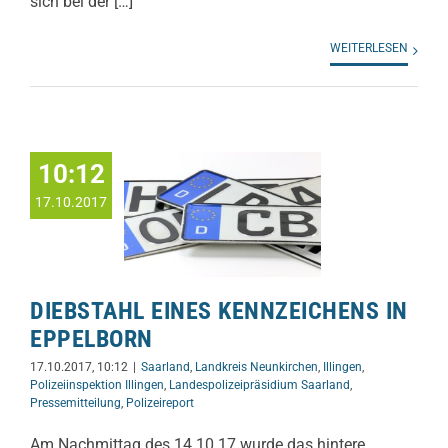
sich bei der […]
WEITERLESEN
10:12
17.10.2017
DIEBSTAHL EINES KENNZEICHENS IN
EPPELBORN
17.10.2017, 10:12
|
Saarland
,
Landkreis Neunkirchen
,
Illingen
,
Polizeiinspektion Illingen
,
Landespolizeipräsidium Saarland
,
Pressemitteilung
,
Polizeireport
Am Nachmittag des 14.10.17 wurde das hintere