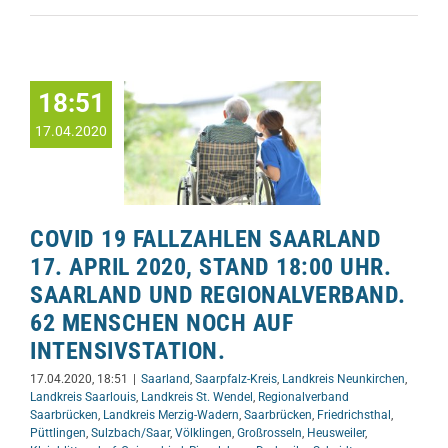
18:51
17.04.2020
COVID 19 FALLZAHLEN SAARLAND
17. APRIL 2020, STAND 18:00 UHR.
SAARLAND UND REGIONALVERBAND.
62 MENSCHEN NOCH AUF
INTENSIVSTATION.
17.04.2020, 18:51
|
Saarland
,
Saarpfalz-Kreis
,
Landkreis Neunkirchen
,
Landkreis Saarlouis
,
Landkreis St. Wendel
,
Regionalverband
Saarbrücken
,
Landkreis Merzig-Wadern
,
Saarbrücken
,
Friedrichsthal
,
Püttlingen
,
Sulzbach/Saar
,
Völklingen
,
Großrosseln
,
Heusweiler
,