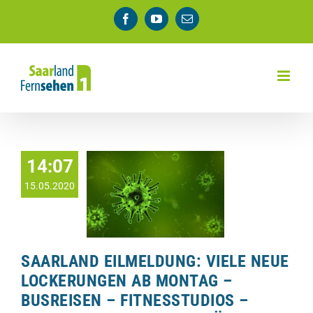
Zum
Facebook
YouTube
E-
Inhalt
Mail
springen
14:07
15.05.2020
SAARLAND EILMELDUNG: VIELE NEUE
LOCKERUNGEN AB MONTAG –
BUSREISEN – FITNESSTUDIOS –