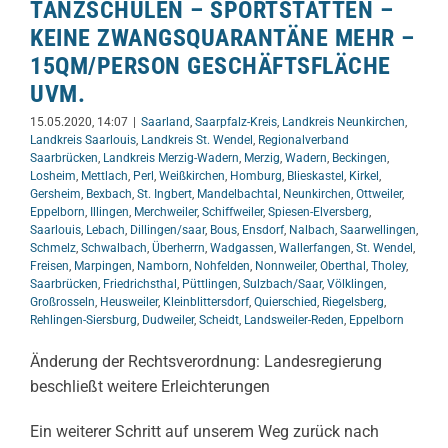
TANZSCHULEN – SPORTSTÄTTEN –
KEINE ZWANGSQUARANTÄNE MEHR –
15QM/PERSON GESCHÄFTSFLÄCHE
UVM.
15.05.2020, 14:07
|
Saarland
,
Saarpfalz-Kreis
,
Landkreis Neunkirchen
,
Landkreis Saarlouis
,
Landkreis St. Wendel
,
Regionalverband
Saarbrücken
,
Landkreis Merzig-Wadern
,
Merzig
,
Wadern
,
Beckingen
,
Losheim
,
Mettlach
,
Perl
,
Weißkirchen
,
Homburg
,
Blieskastel
,
Kirkel
,
Gersheim
,
Bexbach
,
St. Ingbert
,
Mandelbachtal
,
Neunkirchen
,
Ottweiler
,
Eppelborn
,
Illingen
,
Merchweiler
,
Schiffweiler
,
Spiesen-Elversberg
,
Saarlouis
,
Lebach
,
Dillingen/saar
,
Bous
,
Ensdorf
,
Nalbach
,
Saarwellingen
,
Schmelz
,
Schwalbach
,
Überherrn
,
Wadgassen
,
Wallerfangen
,
St. Wendel
,
Freisen
,
Marpingen
,
Namborn
,
Nohfelden
,
Nonnweiler
,
Oberthal
,
Tholey
,
Saarbrücken
,
Friedrichsthal
,
Püttlingen
,
Sulzbach/Saar
,
Völklingen
,
Großrosseln
,
Heusweiler
,
Kleinblittersdorf
,
Quierschied
,
Riegelsberg
,
Rehlingen-Siersburg
,
Dudweiler
,
Scheidt
,
Landsweiler-Reden
,
Eppelborn
Änderung der Rechtsverordnung: Landesregierung
beschließt weitere Erleichterungen
Ein weiterer Schritt auf unserem Weg zurück nach