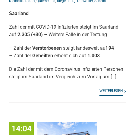
Kleinblittersdorf
,
Quierschied
,
Riegelsberg
,
Dudweiler
,
Scheidt
Saarland
Zahl der mit COVID-19 Infizierten steigt im Saarland
auf
2.305
(+30)
– Weitere Fälle in der Testung
– Zahl der
Verstorbenen
steigt landesweit auf
94
– Zahl der
Geheilten
erhöht sich auf
1.003
Die Zahl der mit dem Coronavirus infizierten Personen
steigt im Saarland im Vergleich zum Vortag um […]
WEITERLESEN
14:04