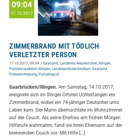
09:04
17.10.2017
ZIMMERBRAND MIT TÖDLICH
VERLETZTER PERSON
17.10.2017, 09:04
|
Saarland
,
Landkreis Neunkirchen
,
Illingen
,
Polizeiinspektion Illingen
,
Landespolizeipräsidium Saarland
,
Pressemitteilung
,
Polizeireport
Saarbrücken/Illingen.
Am Samstag, 14.10.2017,
ereignete sich im Illinger Ortsteil Uchtelfangen ein
Zimmerbrand, wobei ein 74-jähriger Deutscher ums
Leben kam. Der Mann übernachtete im Wohnzimmer
auf der Couch. Als seine Ehefrau am frühen Morgen
Hilferufe wahrnahm, fand sie ihren Ehemann auf der
brennenden Couch vor. Mit Hilfe […]