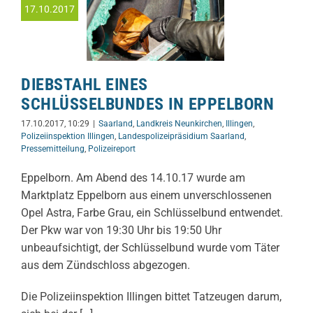
17.10.2017
DIEBSTAHL EINES
SCHLÜSSELBUNDES IN EPPELBORN
17.10.2017, 10:29
|
Saarland
,
Landkreis Neunkirchen
,
Illingen
,
Polizeiinspektion Illingen
,
Landespolizeipräsidium Saarland
,
Pressemitteilung
,
Polizeireport
Eppelborn. Am Abend des 14.10.17 wurde am
Marktplatz Eppelborn aus einem unverschlossenen
Opel Astra, Farbe Grau, ein Schlüsselbund entwendet.
Der Pkw war von 19:30 Uhr bis 19:50 Uhr
unbeaufsichtigt, der Schlüsselbund wurde vom Täter
aus dem Zündschloss abgezogen.
Die Polizeiinspektion Illingen bittet Tatzeugen darum,