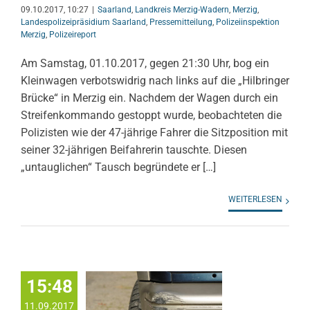
09.10.2017, 10:27
|
Saarland
,
Landkreis Merzig-Wadern
,
Merzig
,
Landespolizeipräsidium Saarland
,
Pressemitteilung
,
Polizeiinspektion
Merzig
,
Polizeireport
Am Samstag, 01.10.2017, gegen 21:30 Uhr, bog ein
Kleinwagen verbotswidrig nach links auf die „Hilbringer
Brücke“ in Merzig ein. Nachdem der Wagen durch ein
Streifenkommando gestoppt wurde, beobachteten die
Polizisten wie der 47-jährige Fahrer die Sitzposition mit
seiner 32-jährigen Beifahrerin tauschte. Diesen
„untauglichen“ Tausch begründete er […]
WEITERLESEN
15:48
11.09.2017