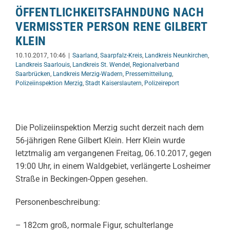
ÖFFENTLICHKEITSFAHNDUNG NACH
VERMISSTER PERSON RENE GILBERT
KLEIN
10.10.2017, 10:46
|
Saarland
,
Saarpfalz-Kreis
,
Landkreis Neunkirchen
,
Landkreis Saarlouis
,
Landkreis St. Wendel
,
Regionalverband
Saarbrücken
,
Landkreis Merzig-Wadern
,
Pressemitteilung
,
Polizeiinspektion Merzig
,
Stadt Kaiserslautern
,
Polizeireport
Die Polizeiinspektion Merzig sucht derzeit nach dem
56-jährigen Rene Gilbert Klein. Herr Klein wurde
letztmalig am vergangenen Freitag, 06.10.2017, gegen
19:00 Uhr, in einem Waldgebiet, verlängerte Losheimer
Straße in Beckingen-Oppen gesehen.
Personenbeschreibung:
– 182cm groß, normale Figur, schulterlange